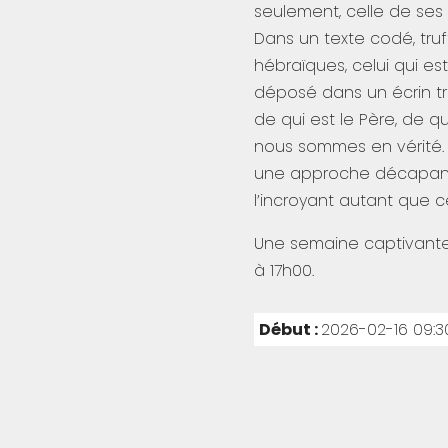
seulement, celle de ses d
Dans un texte codé, tru
hébraïques, celui qui es
déposé dans un écrin tro
de qui est le Père, de qu
nous sommes en vérité. 
une approche décapante 
l’incroyant autant que ce
Une semaine captivante 
à 17h00.
Début :
2026-02-16 09:3