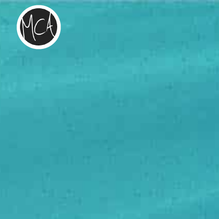
SEMAINE O
Accueil
Évènements

5