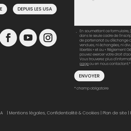
E
DEPUIS LES USA
En soumettant ce formulaire, j
dans le seule cadre de l'inscr
de partenariat ou d'échange a
vendues, ni échangées, ni div
libertés » et au « Règlement G
pouvez exercer votre droit d’a
Vous trouverez plus d’informat
page
ou en nous contactant.*
ENVOYER
CA
|
Mentions légales, Confidentialité & Cookies
|
Plan de site
|