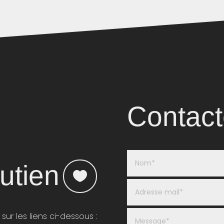
Contact
utien
 sur les liens ci-dessous :